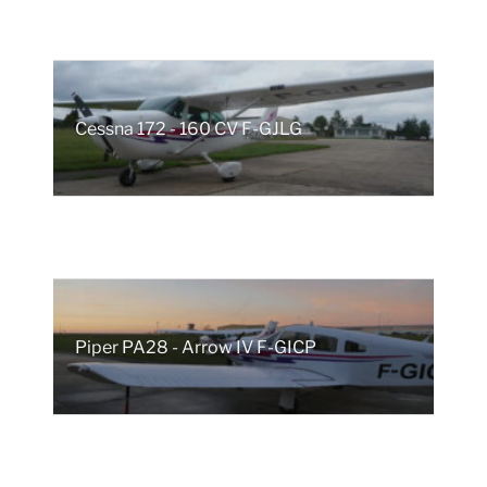
Cessna 172 - 160 CV F-GJLG
Piper PA28 - Arrow IV F-GICP