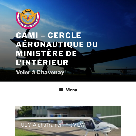
Aller
au
contenu
principal
CAMI – CERCLE
AÉRONAUTIQUE DU
MINISTÈRE DE
L'INTÉRIEUR
Voler à Chavenay
Menu
ULM AlphaTrainer - F-JMLW