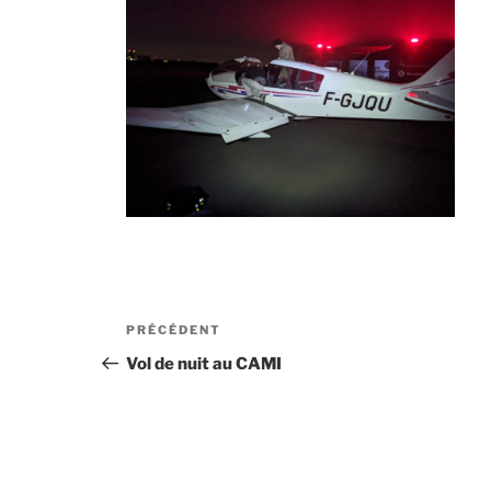
Navigation
Article
PRÉCÉDENT
de
précédent
Vol de nuit au CAMI
l’article