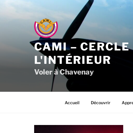
Aller
au
contenu
principal
CAMI – CERCLE
L'INTÉRIEUR
Voler à Chavenay
Accueil
Découvrir
Appr