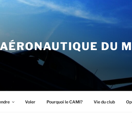
 AÉRONAUTIQUE DU M
endre
Voler
Pourquoi le CAMI?
Vie du club
Op