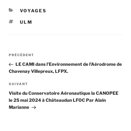
CATÉGORIES
VOYAGES
ÉTIQUETTES
ULM
Navigation
Article
PRÉCÉDENT
de
précédent
LE CAMI dans l’Environnement de l’Aérodrome de
l’article
Chavenay Villepreux, LFPX.
Article
SUIVANT
suivant
Visite du Conservatoire Aéronautique la CANOPEE
le 25 mai 2024 à Châteaudun LFOC Par Alain
Marianne